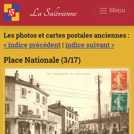
Menu
La Salévienne
Les photos et cartes postales anciennes :
« indice précédent
|
indice suivant »
Place Nationale (3/17)