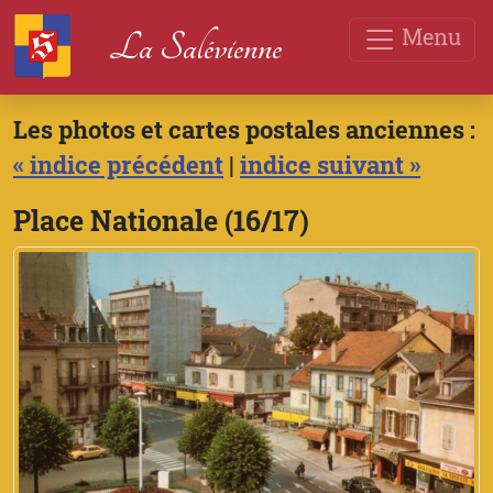
Menu
La Salévienne
Les photos et cartes postales anciennes :
« indice précédent
|
indice suivant »
Place Nationale (16/17)