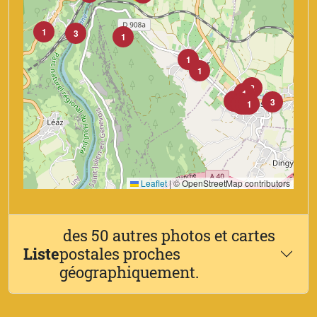
1
3
1
1
1
2
1
2
3
4
1
2
8
1
Leaflet
|
© OpenStreetMap contributors
des 50 autres photos et cartes
Liste
postales proches
géographiquement.