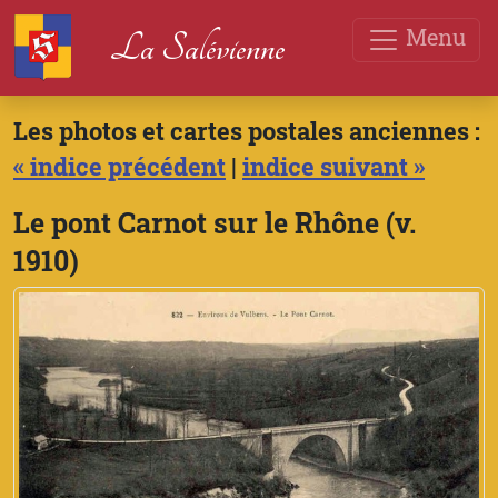
Menu
La Salévienne
Les photos et cartes postales anciennes :
« indice précédent
|
indice suivant »
Le pont Carnot sur le Rhône (v.
1910)