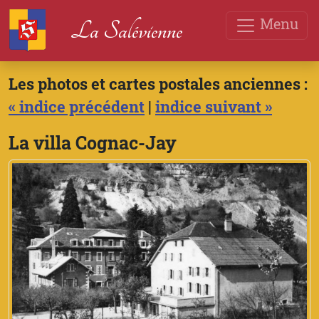
Menu
La Salévienne
Les photos et cartes postales anciennes :
« indice précédent
|
indice suivant »
La villa Cognac-Jay