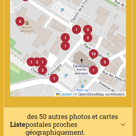
6
1
3
1
3
1
19
1
2
1
5
3
1
1
Leaflet
|
© OpenStreetMap contributors
des 50 autres photos et cartes
Liste
postales proches
géographiquement.