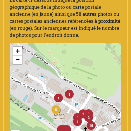
géographique de la photo ou carte postale
ancienne (en jaune) ainsi que
50 autres
photos ou
cartes postales anciennes référencées
à proximité
(en rouge). Sur le marqueur est indiqué le nombre
de photos pour l'endroit donné.
+
−
1
1
5
1
3
1
3
1
19
1
2
1