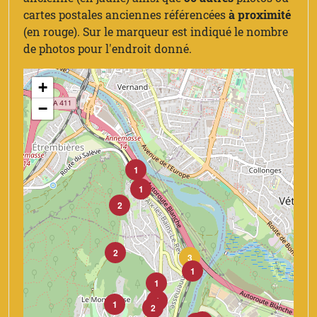
cartes postales anciennes référencées
à proximité
(en rouge). Sur le marqueur est indiqué le nombre
de photos pour l'endroit donné.
+
−
1
1
2
2
3
1
1
1
1
2