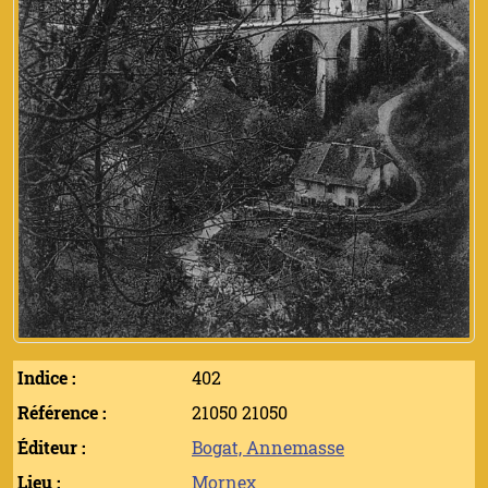
Indice :
402
Référence :
21050 21050
Éditeur :
Bogat, Annemasse
Lieu :
Mornex