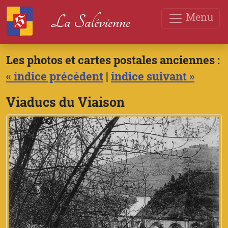
Menu
La Salévienne
Les photos et cartes postales anciennes :
« indice précédent
|
indice suivant »
Viaducs du Viaison