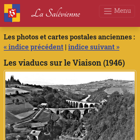
Menu
La Salévienne
Les photos et cartes postales anciennes :
« indice précédent
|
indice suivant »
Les viaducs sur le Viaison (1946)