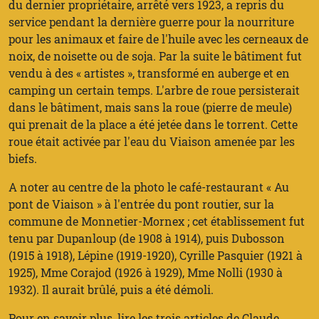
du dernier propriétaire, arrêté vers 1923, a repris du
service pendant la dernière guerre pour la nourriture
pour les animaux et faire de l'huile avec les cerneaux de
noix, de noisette ou de soja. Par la suite le bâtiment fut
vendu à des « artistes », transformé en auberge et en
camping un certain temps. L'arbre de roue persisterait
dans le bâtiment, mais sans la roue (pierre de meule)
qui prenait de la place a été jetée dans le torrent. Cette
roue était activée par l'eau du Viaison amenée par les
biefs.
A noter au centre de la photo le café-restaurant « Au
pont de Viaison » à l'entrée du pont routier, sur la
commune de Monnetier-Mornex ; cet établissement fut
tenu par Dupanloup (de 1908 à 1914), puis Dubosson
(1915 à 1918), Lépine (1919-1920), Cyrille Pasquier (1921 à
1925), Mme Corajod (1926 à 1929), Mme Nolli (1930 à
1932). Il aurait brûlé, puis a été démoli.
Pour en savoir plus, lire les trois articles de Claude